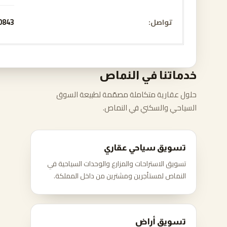
تواصل
0843
خدماتنا في النماص
حلول عقارية متكاملة مصمّمة لطبيعة السوق
السياحي والسكني في النماص.
تسويق سياحي عقاري
تسويق الاستراحات والمزارع والوحدات السياحية في
النماص لمستأجرين ومشترين من داخل المملكة.
تسويق أراضٍ