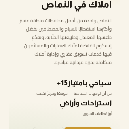
أملاك في النماص
النماص واحدة من أجمل محافظات منطقة عسير
وأكثرها استقطابًا للسياح والمصطافين بفضل
طقسها المعتدل وطبيعتها الخلّابة، وتقدّم
إيسكوم القابضة لملّاك العقارات والمستثمرين
فيها خدمات تسويق عقاري وإدارة أملاك
متكاملة بخبرة ميدانية مباشرة.
سياحي بامتياز
15+
من أبرز الوجهات السياحية
موقعًا ومركزًا نخدمه
استراحات وأراضٍ
أبرز قطاعات السوق