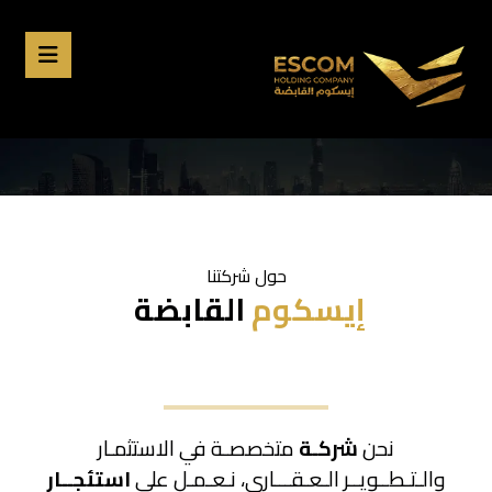
حول شركتنا
إيسكوم
القابضة
نحن
شركـة
متخصصـة في الاستثمـار
والـتـطــويــر الـعـقـــاري، نـعـمـل على
استئجــار