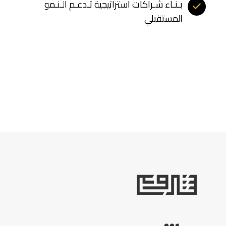
بـنـاء شـراكات استراتيجية تـدعـم الـنـمو
المستقبلي