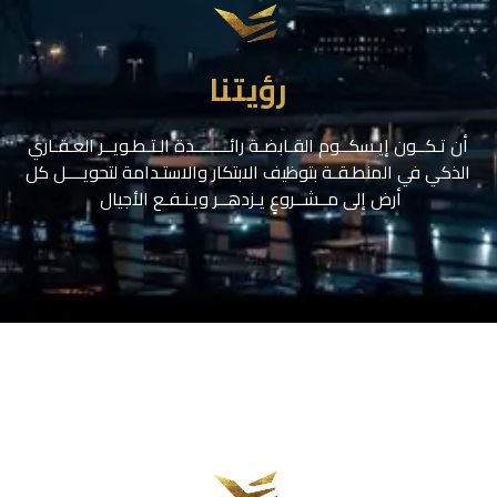
رؤيتنا
أن تـكــون إيـسكــوم القـابضـة رائــــــــدة الـتـطـويــر العـقـاري
الذكي في المنطـقـة بتوظيف الابتكار والاستـدامة لتحويــــل كل
أرض إلى مــشــروعٍ يـزدهــر ويـنـفـع الأجيال