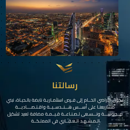
رسالتنا
نـحوّل الأراضي الخــام إلى فـرص استثمـاريـة نابضة بالـحيـاة، نبني
مشاريعنـا على أســـس هـــنــدســيــة واقـتـصــــاديـــة
مــدروســـة ونـــسـعى لـصـنـاعــة قـيــمـة مضافة تعيد تشكيل
الـمـشـهـد الـعـقــاري في المملـكــة