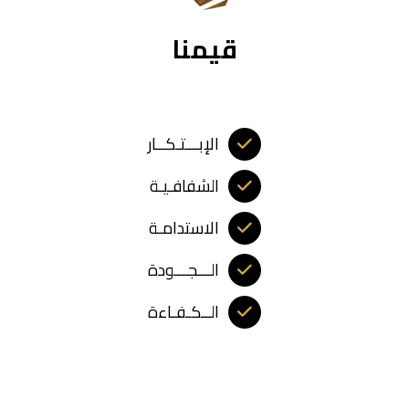
قيمنا
الإبـــتـكــار
الشفافـيـة
الاستدامـة
الـــجـــودة
الــكـفـاءة