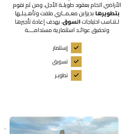
الأراضي الخام بعقود طويلـة الأجل، ومن ثم نقوم
بتطويرها
بديزاين معـمــاري
ملفت وتأهـيـلـها
لـتنـاسب احتياجات
السوق
، بهدف إعادة تأجيرها
وتحقيق عوائـد استثمارية مستدامــــة
إستثمار
تسويق
تطويـر