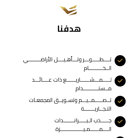
هدفنا
تــــطـــــوـــر وتـــأهـيــــل الأراضــــــــي
الــخـــــــــام
لـــــمـــشــــــاريــــــع ذات عــــائـــد
مــستــــــــــدام
تــصـــــمــيـــم وتسـويــق المجمعـات
التـجــاريـــــــة
جـــــذب الـبـــــرانـــــــدات
الــــمــــــمـيـــــــــــــــزة