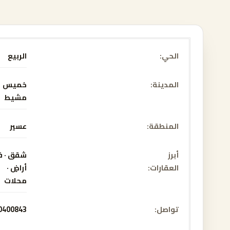
الحي
الربيع
المدينة
خميس
مشيط
المنطقة
عسير
أبرز
شقق · فل
العقارات
أراضٍ ·
محلات
تواصل
0400843