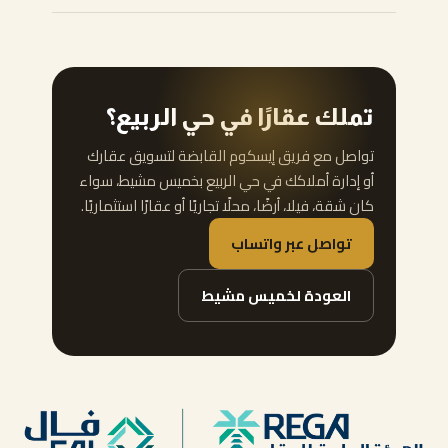
تملك عقارًا في حي الربيع؟
تواصل مع فريق إيسكوم القابضة لتسويق عقارك
أو إدارة أملاكك في حي الربيع بخميس مشيط، سواء
كان شقة، فيلا، أرضًا، محلًا تجاريًا أو عقارًا استثماريًا.
تواصل عبر واتساب
العودة لخميس مشيط