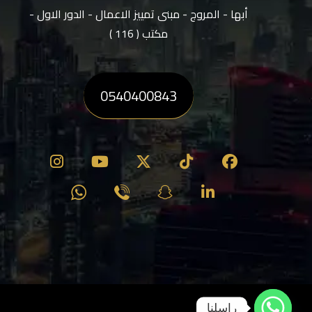
أبها - المروج - مبنى تمييز الاعمال - الدور الاول -
مكتب ( 116 )
0540400843
راسلنا