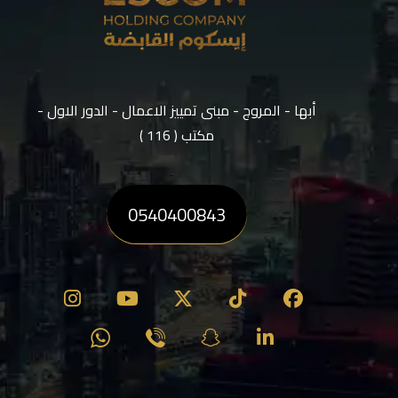
أبها - المروج - مبنى تمييز الاعمال - الدور الاول -
مكتب ( 116 )
0540400843