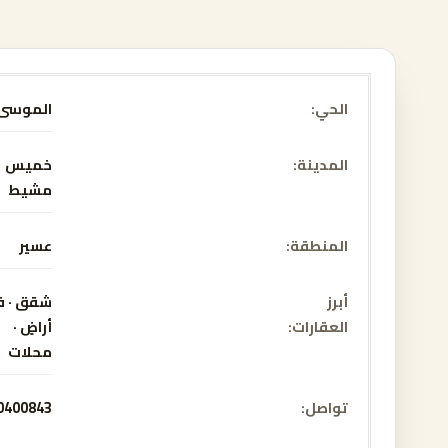
الحي
الموسى
المدينة
خميس
مشيط
المنطقة
عسير
أبرز
شقق · فل
العقارات
أراضٍ ·
محلات
تواصل
0400843